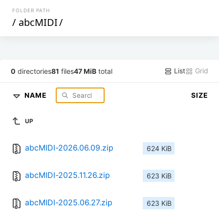
FOLDER PATH
/
abcMIDI
/
List
Grid
0
directories
81
files
47 MiB
total
NAME
SIZE
UP
abcMIDI-2026.06.09.zip
624 KiB
abcMIDI-2025.11.26.zip
623 KiB
abcMIDI-2025.06.27.zip
623 KiB