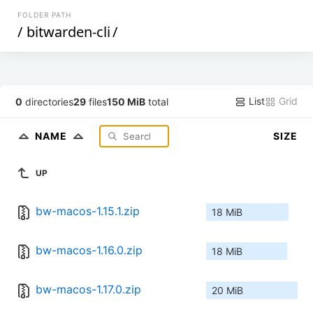
FOLDER PATH
/
bitwarden-cli
/
List
Grid
0
directories
29
files
150 MiB
total
NAME
SIZE
UP
bw-macos-1.15.1.zip
18 MiB
bw-macos-1.16.0.zip
18 MiB
bw-macos-1.17.0.zip
20 MiB