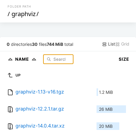
FOLDER PATH
/
graphviz
/
List
Grid
0
directories
30
files
744 MiB
total
NAME
SIZE
UP
graphviz-1.13-v16.tgz
1.2 MiB
graphviz-12.2.1.tar.gz
26 MiB
graphviz-14.0.4.tar.xz
20 MiB