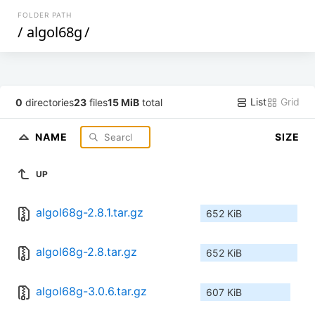
FOLDER PATH
/
algol68g
/
List
Grid
0
directories
23
files
15 MiB
total
NAME
SIZE
UP
algol68g-2.8.1.tar.gz
652 KiB
algol68g-2.8.tar.gz
652 KiB
algol68g-3.0.6.tar.gz
607 KiB