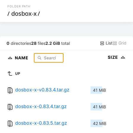
FOLDER PATH
/
dosbox-x
/
List
Grid
0
directories
28
files
2.2 GiB
total
SIZE
NAME
UP
dosbox-x-v0.83.4.tar.gz
41 MiB
dosbox-x-0.83.4.tar.gz
41 MiB
dosbox-x-0.83.5.tar.gz
42 MiB