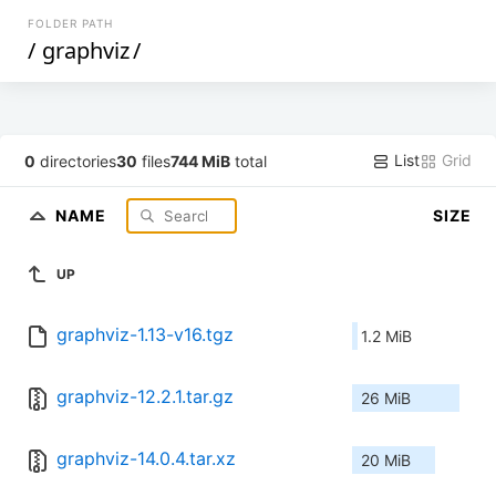
FOLDER PATH
/
graphviz
/
List
Grid
0
directories
30
files
744 MiB
total
NAME
SIZE
UP
graphviz-1.13-v16.tgz
1.2 MiB
graphviz-12.2.1.tar.gz
26 MiB
graphviz-14.0.4.tar.xz
20 MiB