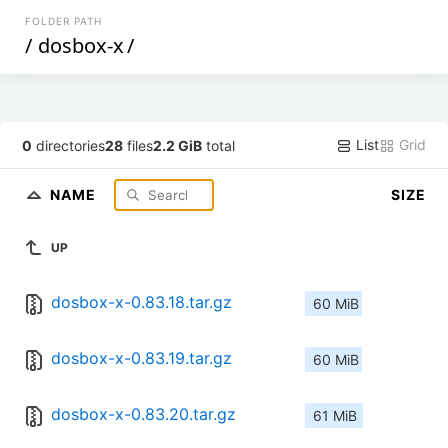
FOLDER PATH
/
dosbox-x
/
List
Grid
0
directories
28
files
2.2 GiB
total
NAME
SIZE
UP
dosbox-x-0.83.18.tar.gz
60 MiB
dosbox-x-0.83.19.tar.gz
60 MiB
dosbox-x-0.83.20.tar.gz
61 MiB